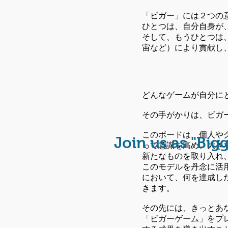
「ビガー」には２つの
ひとつは、自分自身が
そして、もうひとつは
宙など）により貢献し
どんなゲームが自分に
その手がかりは、ビガ
このボードは、
個人や
​Join us as "Big
って意識を高め、大き
新たなものを取り入れ
このモデルを丹念に活
において、何を達成し
きます。
その先には、
きっとあ
「ビガーゲーム」をプ