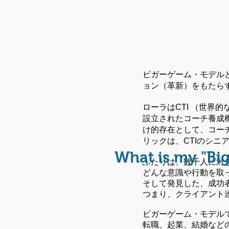
ビガーゲーム・モデル
ョン（革新）をもたら
ローラはCTI （世界
設立されたコーチ養成
け的存在として、コー
リックは、CTIのシニア・
What is my "Bi
ふたりは、数千人に対
どんな意識や行動を取
そして発見した、成功
つまり、
クライアント
ビガーゲーム・モデル
転職、起業、結婚など