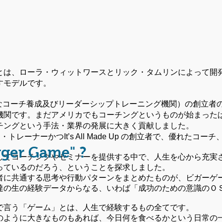
とは、ローラ・ウィットワースとリック・タムリンによって開
すモデルです。
的なコーチ養成及びリーダーシップトレーニング機関）の創立者の
機関です。まだアメリカでもコーチングというものが始まった
チングという手法・業界
の発展に大きく貢献しました。
トレーナーかつIt’s All Made Up の創立者で、優れたコ
gger Game" ?
してコーチングやセミナーを提供する中で、
人生を心から充実
っているのだろう、ということを探求しました。
者に共通する思考や行動パターンをまとめたものが、ビガーゲ
達の生の経験データからなる、
いわば「成功のための意識のＯ
で言う「ゲーム」とは、人生で経験するもの全てです。
のように大きなものもあれば、今日何を食べるかという日常の