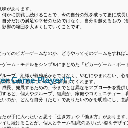
意味があります。
、何かに挑戦し続けることで、今の自分の殻を破って更に成長
、自分だけの満足や幸せのためではなく、自分を越えるもの（
、影響の範囲を大きくしていくことです。
とってのビガーゲームなのか、どうやってそのゲームをすれば
ーゲーム・モデルをシンプルにまとめた「
ビガーゲーム・ボー
グループ、組織が義務感からではなく、やむにやまれない、心
ger Game Player!"!
な成果を成し遂げていくことを助けてくれます。
、成長、発展するための、今までとは異なるアプローチを提供
用すると、個人やグループ、組織が、家庭やコミュニティー、
たいのか、どんな自分（たち）でありたいのかを明確にし、意
なたが手に入れたいと思う「生き方」や「働き方」があります
レイし続けることが、個人とチーム/組織のありたい姿をデザイ